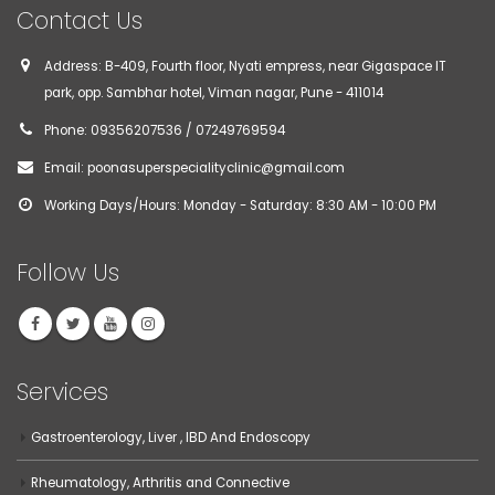
Contact Us
Address:
B-409, Fourth floor, Nyati empress, near Gigaspace IT
park, opp. Sambhar hotel, Viman nagar, Pune - 411014
Phone:
09356207536 / 07249769594
Email:
poonasuperspecialityclinic@gmail.com
Working Days/Hours:
Monday - Saturday: 8:30 AM - 10:00 PM
Follow Us
Services
Gastroenterology, Liver , IBD And Endoscopy
Rheumatology, Arthritis and Connective