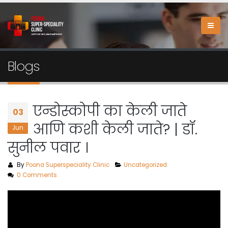
Blogs
एन्डोस्कोपी का केली जाते
03
आणि कशी केली जाते? | डॉ.
Jun
सुनील पवार ।
By
Poona Superspeciality Clinic
Uncategorized
0 Comments